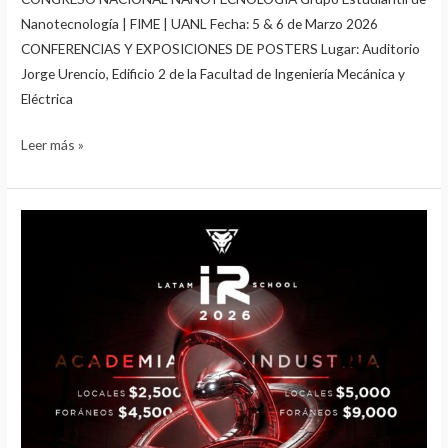
Nanotecnología | FIME | UANL Fecha: 5 & 6 de Marzo 2026
CONFERENCIAS Y EXPOSICIONES DE POSTERS Lugar: Auditorio
Jorge Urencio, Edificio 2 de la Facultad de Ingeniería Mecánica y
Eléctrica
Leer más »
LATAM
IR
School
2026,
del
3
al
5
de
marzo.