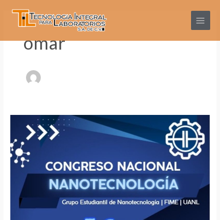
Ir
Main
al
Menu
contenido
omar
Congreso
Nacional
Nanotecnología