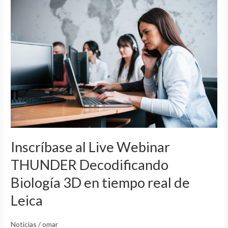
al
Live
Webinar
THUNDER
Decodificando
Biología
3D
en
tiempo
real
de
Inscríbase al Live Webinar
Leica
THUNDER Decodificando
Biología 3D en tiempo real de
Leica
Noticias
/
omar