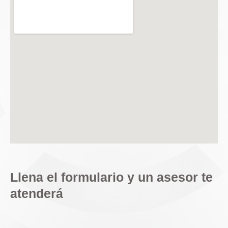
o
d
g
o
i
r
k
n
a
m
Llena el formulario y un asesor te
atenderá