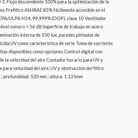
SO 3. Flujo descendente 100% para la optimización de la
tos Prefiltro ASHRAE 85% fácilmente accesible en el
 HEPA/ULPA H14; 99,999% (DOP), clase 10 Ventilador
ivel sonoro < 56 dB Superficie de trabajo en acero
luminación interna de 550 lux, paredes pintadas de
icida UV como característica de serie Toma de corriente
pitas disponibles como opciones Control digital con
e la velocidad del aire Contador horario para UV y
para velocidad del aire, UV y obstrucción del filtro
 ; profundidad: 520 mm ; altura: 1.125mm