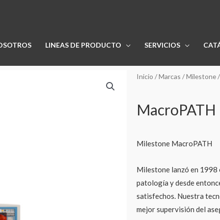
OSOTROS
LINEAS DE PRODUCTO
SERVICIOS
CAT
Inicio
/
Marcas
/
Milestone
/
MacroPATH
Milestone MacroPATH
Milestone lanzó en 1998 e
patología y desde entonce
satisfechos. Nuestra tecn
mejor supervisión del aseg