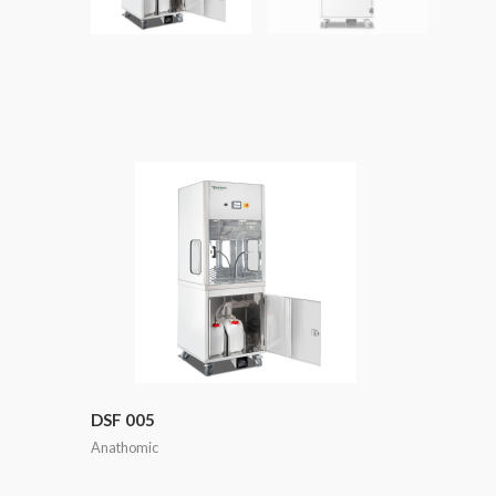
DSF 005
Anathomic