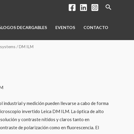
Buscar
ÁLOGOS DECARGABLES
EVENTOS
CONTACTO
osystems
/ DM ILM
LM
ol industrial y medición pueden llevarse a cabo de forma
 microscopio invertido Leica DM ILM. La óptica de alto
solución y contraste nítidos y claros tanto en
contraste de polarización como en fluorescencia. El