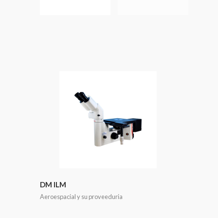
DM ILM
Aeroespacial y su proveeduria