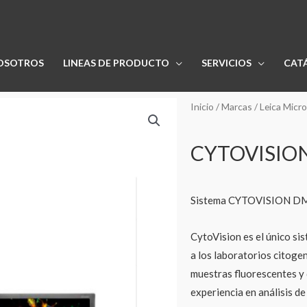
OSOTROS
LINEAS DE PRODUCTO
SERVICIOS
CAT
Inicio
/
Marcas
/
Leica Micr
CYTOVISIO
Sistema CYTOVISION D
CytoVision es el único si
a los laboratorios citoge
muestras fluorescentes y 
experiencia en análisis d